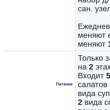
сан. узел
Ежеднев
меняют 
меняют
Только з
на
2
этаж
Входит
салатов 
Питание
вида суп
2
вида со