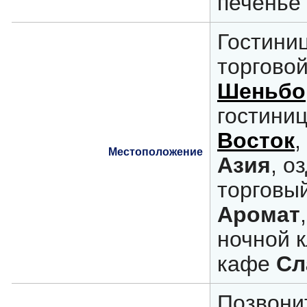
печенье 
Гостиниц
торговой
Шеньбо
гостини
Восток
,
Местоположение
Азия
, о
торговы
Аромат
ночной 
кафе
Сл
Позвони