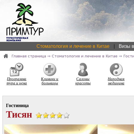
|
Стоматология и лечение в Китае
Визы в
Главная страница
⇒
Стоматология и лечение в Китае
⇒
Гост
Программа
Клиники и
Салоны
Народная
тура и цена
больницы
красоты
медицина
Гостиница
Тисян