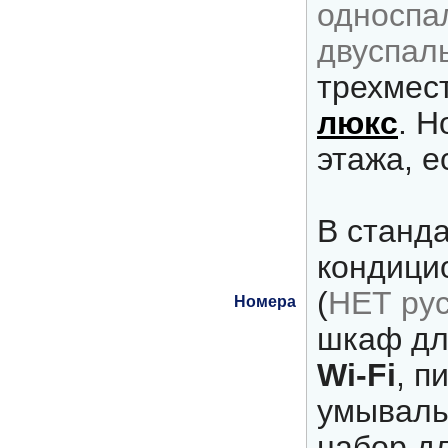
односпа
двуспал
трехмес
люкс
. 
этажа, е
В станд
кондици
(
НЕТ рус
Номера
шкаф дл
Wi-Fi
, п
умываль
набор дл