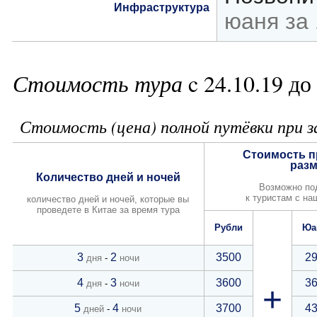
Инфраструктура
юаня за 
Стоимость тура
c 24.10.19 до
Стоимость (цена) полной путёвки при з
Стоимость п
раз
Количество дней и ночей
Возможно по
к туристам с на
количество дней и ночей, которые вы
проведете в Китае за время тура
Рубли
Юа
3
2
3500
2
дня
-
ночи
4
3
3600
3
дня
-
ночи
+
5
4
3700
4
дней
-
ночи